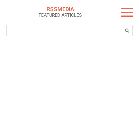
Skip
RSSMEDIA
to
FEATURED ARTICLES
content
Search: