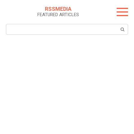
Skip
RSSMEDIA
to
FEATURED ARTICLES
content
Search: