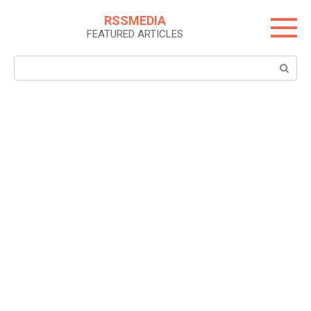
Skip
RSSMEDIA
to
FEATURED ARTICLES
content
Search: