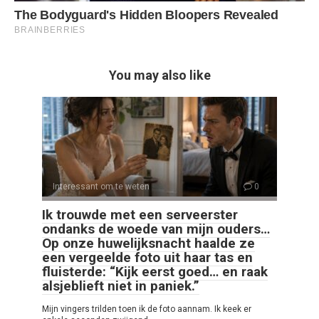
You may also like
Interessant om te weten
0
Ik trouwde met een serveerster
ondanks de woede van mijn ouders…
Op onze huwelijksnacht haalde ze
een vergeelde foto uit haar tas en
fluisterde: “Kijk eerst goed… en raak
alsjeblieft niet in paniek.”
Mijn vingers trilden toen ik de foto aannam. Ik keek er