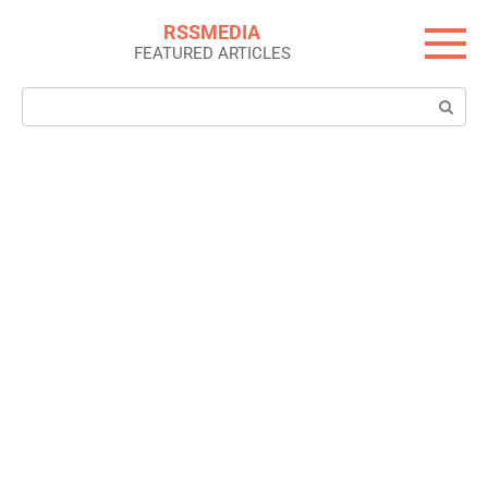
Skip
RSSMEDIA
to
FEATURED ARTICLES
content
Search: