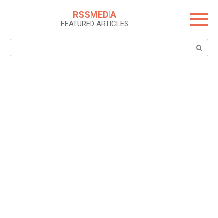
Skip
RSSMEDIA
to
FEATURED ARTICLES
content
Search: