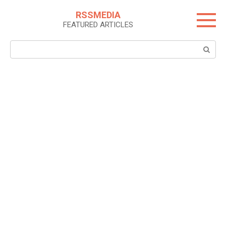
Skip
RSSMEDIA
to
FEATURED ARTICLES
content
Search: