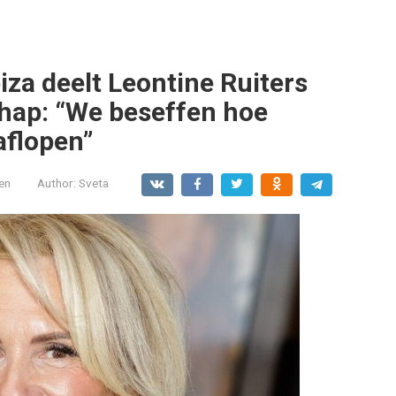
za deelt Leontine Ruiters
hap: “We beseffen hoe
aflopen”
en
Author:
Sveta