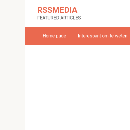
Skip
RSSMEDIA
to
content
FEATURED ARTICLES
Home page
Interessant om te weten