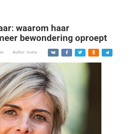
jaar: waarom haar
s meer bewondering oproept
en
Author:
Sveta