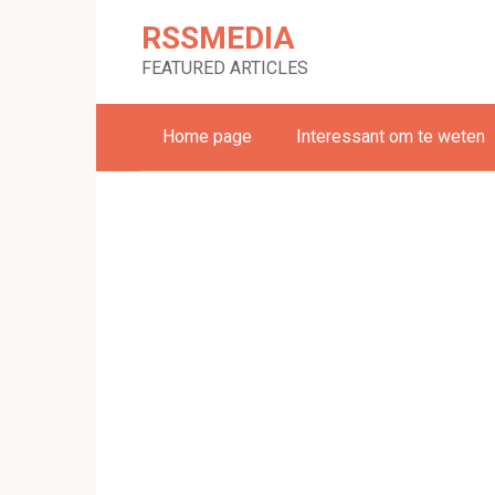
Skip
RSSMEDIA
to
content
FEATURED ARTICLES
Home page
Interessant om te weten