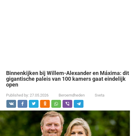
Binnenkijken bij Willem-Alexander en Máxima: dit
gigantische paleis van 100 kamers gaat eindelijk
open
Published by:
27.05.2026
Beroemdheden
Sveta