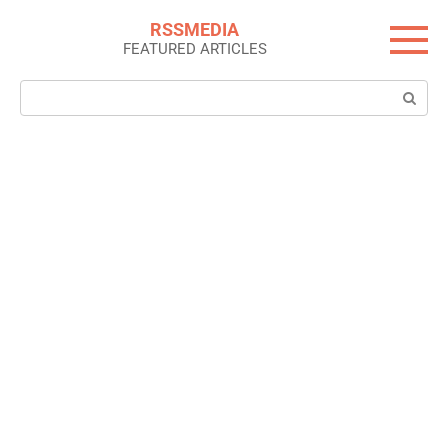
Skip
RSSMEDIA
to
FEATURED ARTICLES
content
Search: