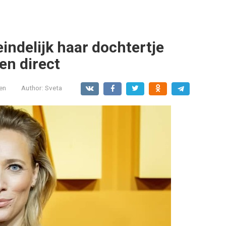
indelijk haar dochtertje
en direct
en
Author:
Sveta