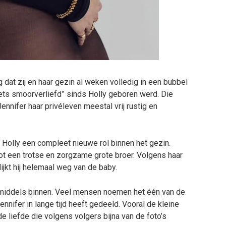
g dat zij en haar gezin al weken volledig in een bubbel
wets smoorverliefd” sinds Holly geboren werd. Die
nnifer haar privéleven meestal vrij rustig en
Holly een compleet nieuwe rol binnen het gezin.
t tot een trotse en zorgzame grote broer. Volgens haar
lijkt hij helemaal weg van de baby.
nmiddels binnen. Veel mensen noemen het één van de
nifer in lange tijd heeft gedeeld. Vooral de kleine
 de liefde die volgens volgers bijna van de foto’s