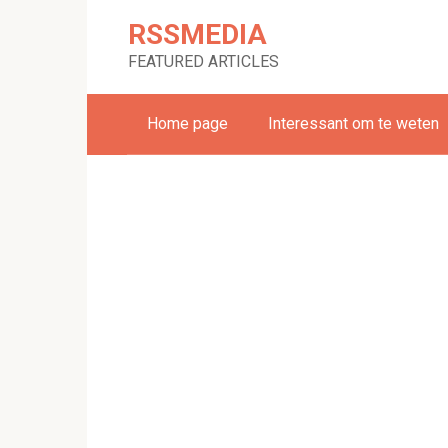
Skip
RSSMEDIA
to
content
FEATURED ARTICLES
Home page
Interessant om te weten