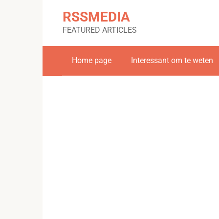
Skip
RSSMEDIA
to
content
FEATURED ARTICLES
Home page
Interessant om te weten