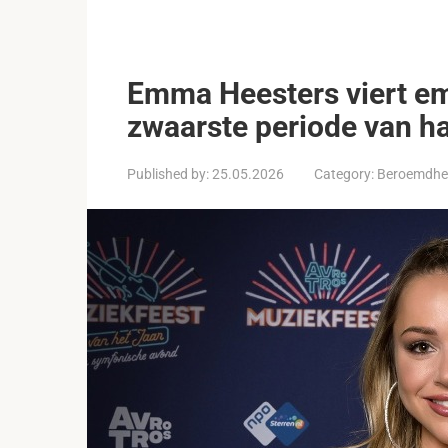
Emma Heesters viert em
zwaarste periode van ha
Published by:
25.05.2026
Category:
Beroemdhe