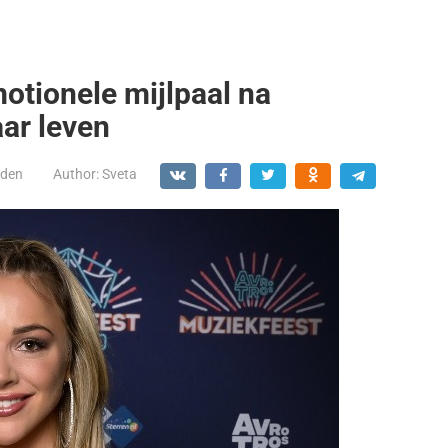
otionele mijlpaal na
ar leven
den
Author:
Sveta