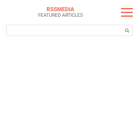
Skip
RSSMEDIA
to
FEATURED ARTICLES
content
Search: