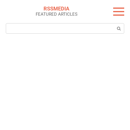
Skip
RSSMEDIA
to
FEATURED ARTICLES
content
Search: