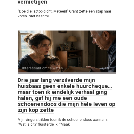
vernietigen
“Doe die laptop dicht! Meteen!” Grant zette een stap naar
voren. Niet naar mij.
Interessant om te weten
0
Drie jaar lang verzilverde mijn
huisbaas geen enkele huurcheque…
maar toen ik eindelijk verhaal ging
halen, gaf hij me een oude
schoenendoos die mijn hele leven op
zijn kop zette
Mijn vingers trilden toen ik de schoenendoos aannam.
“Wat is dit?” fluisterde ik. “Maak