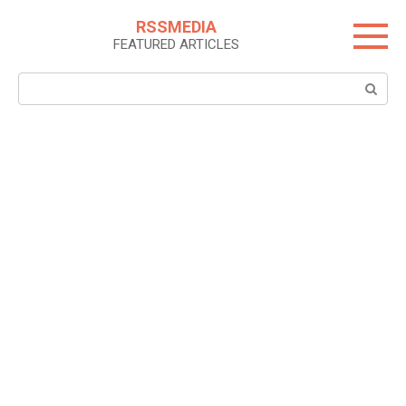
Skip
RSSMEDIA
to
FEATURED ARTICLES
content
Search: