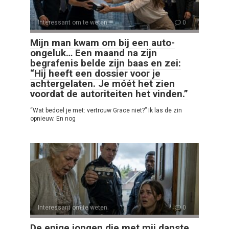
Interessant om te weten
0
Mijn man kwam om bij een auto-
ongeluk… Een maand na zijn
begrafenis belde zijn baas en zei:
“Hij heeft een dossier voor je
achtergelaten. Je móét het zien
voordat de autoriteiten het vinden.”
“Wat bedoel je met: vertrouw Grace niet?” Ik las de zin
opnieuw. En nog
Interessant om te weten
0
De enige jongen die met mij danste