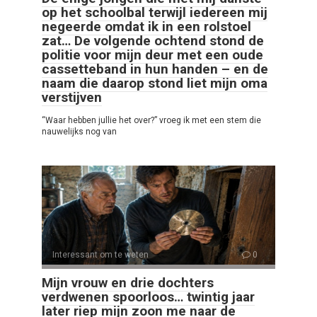
op het schoolbal terwijl iedereen mij
negeerde omdat ik in een rolstoel
zat… De volgende ochtend stond de
politie voor mijn deur met een oude
cassetteband in hun handen – en de
naam die daarop stond liet mijn oma
verstijven
“Waar hebben jullie het over?” vroeg ik met een stem die
nauwelijks nog van
Interessant om te weten
0
Mijn vrouw en drie dochters
verdwenen spoorloos… twintig jaar
later riep mijn zoon me naar de