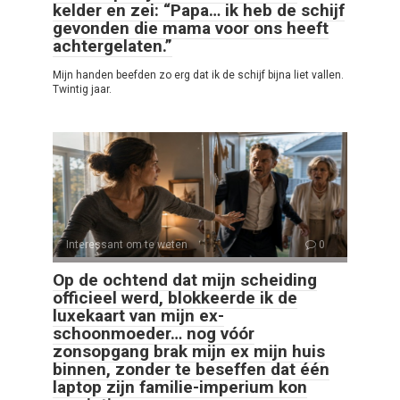
kelder en zei: “Papa… ik heb de schijf
gevonden die mama voor ons heeft
achtergelaten.”
Mijn handen beefden zo erg dat ik de schijf bijna liet vallen.
Twintig jaar.
Interessant om te weten
0
Op de ochtend dat mijn scheiding
officieel werd, blokkeerde ik de
luxekaart van mijn ex-
schoonmoeder… nog vóór
zonsopgang brak mijn ex mijn huis
binnen, zonder te beseffen dat één
laptop zijn familie-imperium kon