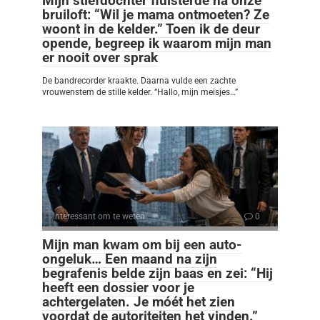
Mijn stiefdochter fluisterde na onze
bruiloft: “Wil je mama ontmoeten? Ze
woont in de kelder.” Toen ik de deur
opende, begreep ik waarom mijn man
er nooit over sprak
De bandrecorder kraakte. Daarna vulde een zachte
vrouwenstem de stille kelder. “Hallo, mijn meisjes…”
Interessant om te weten
0
Mijn man kwam om bij een auto-
ongeluk… Een maand na zijn
begrafenis belde zijn baas en zei: “Hij
heeft een dossier voor je
achtergelaten. Je móét het zien
voordat de autoriteiten het vinden.”