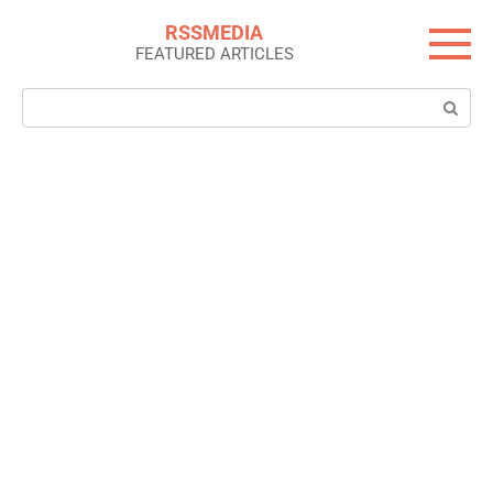
Skip
RSSMEDIA
to
FEATURED ARTICLES
content
Search: