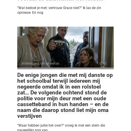
“Wat bedoel je met: vertrouw Grace niet?” Ik las de zin
opnieuw. En nog
Interessant om te weten
0
De enige jongen die met mij danste op
het schoolbal terwijl iedereen mij
negeerde omdat ik in een rolstoel
zat… De volgende ochtend stond de
politie voor mijn deur met een oude
cassetteband in hun handen – en de
naam die daarop stond liet mijn oma
verstijven
“Waar hebben jullie het over?” vroeg ik met een stem die
nauwelijks nog van