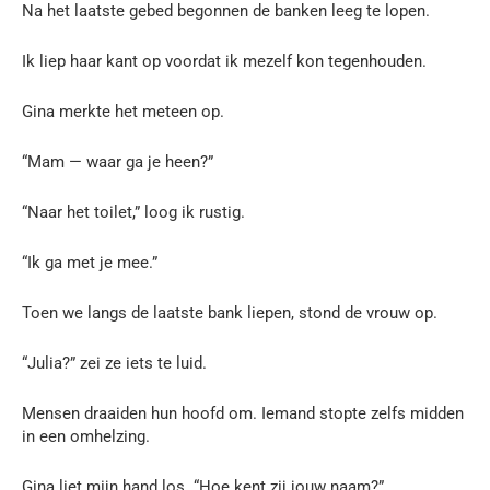
Na het laatste gebed begonnen de banken leeg te lopen.
Ik liep haar kant op voordat ik mezelf kon tegenhouden.
Gina merkte het meteen op.
“Mam — waar ga je heen?”
“Naar het toilet,” loog ik rustig.
“Ik ga met je mee.”
Toen we langs de laatste bank liepen, stond de vrouw op.
“Julia?” zei ze iets te luid.
Mensen draaiden hun hoofd om. Iemand stopte zelfs midden
in een omhelzing.
Gina liet mijn hand los. “Hoe kent zij jouw naam?”