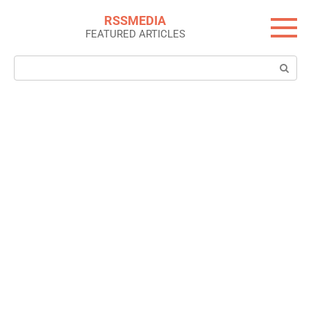
Skip
RSSMEDIA
to
FEATURED ARTICLES
content
Search: