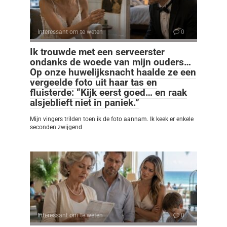
Interessant om te weten
0
Ik trouwde met een serveerster
ondanks de woede van mijn ouders…
Op onze huwelijksnacht haalde ze een
vergeelde foto uit haar tas en
fluisterde: “Kijk eerst goed… en raak
alsjeblieft niet in paniek.”
Mijn vingers trilden toen ik de foto aannam. Ik keek er enkele
seconden zwijgend
Interessant om te weten
0