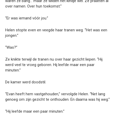
waren ze bang… maar ze wilden het kindje wel. Ze praatten al
over namen. Over hun toekomst.”
“Er was iemand vóór jou.”
Helen stopte even en veegde haar tranen weg. “Het was een
jongen.”
“Was?”
Ze knikte terwijl de tranen nu over haar gezicht liepen. “Hij
werd veel te vroeg geboren. Hij leefde maar een paar
minuten.”
De kamer werd doodstil.
“Evan heeft hem vastgehouden,” vervolgde Helen. “Net lang
genoeg om zijn gezicht te onthouden. En daarna was hij weg.”
“Hij leefde maar een paar minuten.”