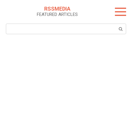
Skip
RSSMEDIA
to
FEATURED ARTICLES
content
Search: