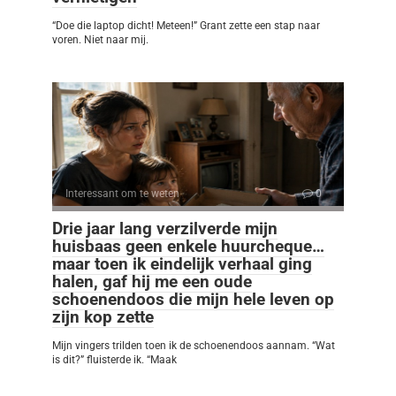
“Doe die laptop dicht! Meteen!” Grant zette een stap naar
voren. Niet naar mij.
Interessant om te weten
0
Drie jaar lang verzilverde mijn
huisbaas geen enkele huurcheque…
maar toen ik eindelijk verhaal ging
halen, gaf hij me een oude
schoenendoos die mijn hele leven op
zijn kop zette
Mijn vingers trilden toen ik de schoenendoos aannam. “Wat
is dit?” fluisterde ik. “Maak