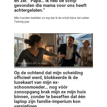
en zei: “Papa… ik heb de schijf
gevonden die mama voor ons heeft
achtergelaten.”
Mijn handen beefden zo erg dat ik de schijf bijna liet vallen.
Twintig jaar.
Interessant om te weten
0
Op de ochtend dat mijn scheiding
officieel werd, blokkeerde ik de
luxekaart van mijn ex-
schoonmoeder… nog vóór
zonsopgang brak mijn ex mijn huis
binnen, zonder te beseffen dat één
laptop zijn familie-imperium kon
vernietigen