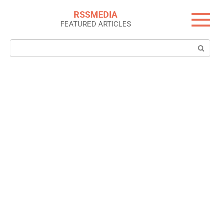
Skip
RSSMEDIA
to
FEATURED ARTICLES
content
Search: