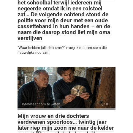
het schoolbal terwijl iedereen mij
negeerde omdat ik in een rolstoel
zat… De volgende ochtend stond de
politie voor mijn deur met een oude
cassetteband in hun handen – en de
naam die daarop stond liet mijn oma
verstijven
“Waar hebben jullie het over?” vroeg ik met een stem die
nauwelijks nog van
Interessant om te weten
0
Mijn vrouw en drie dochters
verdwenen spoorloos… twintig jaar
later riep mijn zoon me naar de kelder