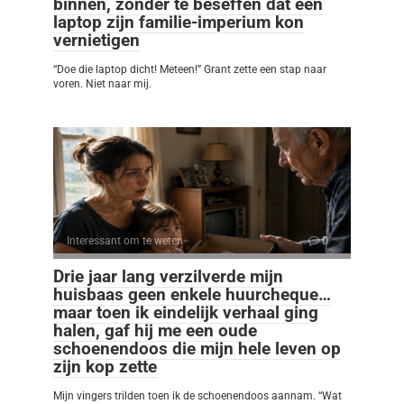
binnen, zonder te beseffen dat één
laptop zijn familie-imperium kon
vernietigen
“Doe die laptop dicht! Meteen!” Grant zette een stap naar
voren. Niet naar mij.
Interessant om te weten
0
Drie jaar lang verzilverde mijn
huisbaas geen enkele huurcheque…
maar toen ik eindelijk verhaal ging
halen, gaf hij me een oude
schoenendoos die mijn hele leven op
zijn kop zette
Mijn vingers trilden toen ik de schoenendoos aannam. “Wat