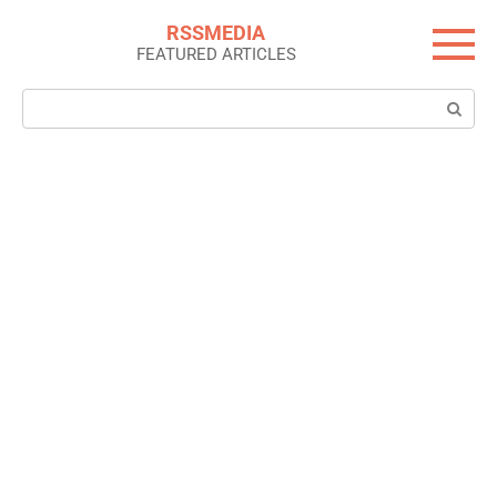
Skip
RSSMEDIA
to
FEATURED ARTICLES
content
Search: