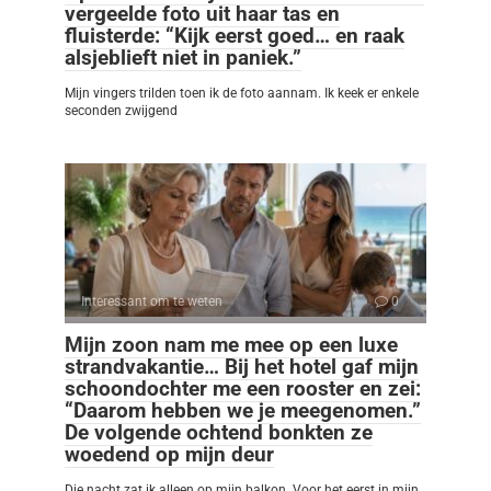
vergeelde foto uit haar tas en
fluisterde: “Kijk eerst goed… en raak
alsjeblieft niet in paniek.”
Mijn vingers trilden toen ik de foto aannam. Ik keek er enkele
seconden zwijgend
Interessant om te weten
0
Mijn zoon nam me mee op een luxe
strandvakantie… Bij het hotel gaf mijn
schoondochter me een rooster en zei:
“Daarom hebben we je meegenomen.”
De volgende ochtend bonkten ze
woedend op mijn deur
Die nacht zat ik alleen op mijn balkon. Voor het eerst in mijn