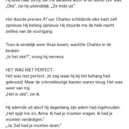
Hij keek naar Betty, die me aankeek alsof ik de duivel zelf was.
„Oké“, zei hij uiteindelijk. „Ze trekt uit.“
Het duurde precies 47 uur. Charles schilderde elke kast zelf
opnieuw. Hij behing opnieuw. Hij stuurde me de hele nacht
selfies van de voortgang.
Toen ik eindelijk weer thuis kwam, wachtte Charles in de
keuken.
„Is het oké?“, vroeg hij nerveus.
HET WAS NIET PERFECT.
Het was niet perfect. Je zag waar hij bij het behang had
geknoeid. Maar de crèmekleurige kasten waren terug. Het was
weer van mij.
„Het is oké“, zei ik.
Hij ademde uit alsof hij dagenlang zijn adem had ingehouden.
„Het spijt me zo, Anna. Ik had je moeten vragen. Ik had je
moeten verdedigen.“
„Ja. Dat had je moeten doen.“