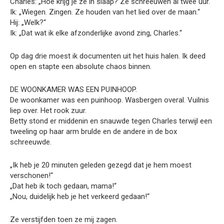
Charles: „Hoe krijg je ze in slaap? Ze schreeuwen al twee uur.“
Ik: „Wiegen. Zingen. Ze houden van het lied over de maan.“
Hij: „Welk?“
Ik: „Dat wat ik elke afzonderlijke avond zing, Charles.“
Op dag drie moest ik documenten uit het huis halen. Ik deed
open en stapte een absolute chaos binnen.
DE WOONKAMER WAS EEN PUINHOOP.
De woonkamer was een puinhoop. Wasbergen overal. Vuilnis
liep over. Het rook zuur.
Betty stond er middenin en snauwde tegen Charles terwijl een
tweeling op haar arm brulde en de andere in de box
schreeuwde.
„Ik heb je 20 minuten geleden gezegd dat je hem moest
verschonen!“
„Dat heb ik toch gedaan, mama!“
„Nou, duidelijk heb je het verkeerd gedaan!“
Ze verstijfden toen ze mij zagen.