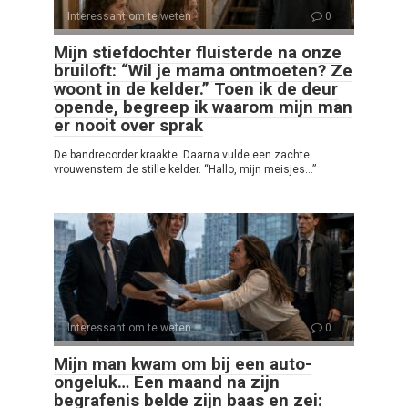
Interessant om te weten
0
Mijn stiefdochter fluisterde na onze
bruiloft: “Wil je mama ontmoeten? Ze
woont in de kelder.” Toen ik de deur
opende, begreep ik waarom mijn man
er nooit over sprak
De bandrecorder kraakte. Daarna vulde een zachte
vrouwenstem de stille kelder. “Hallo, mijn meisjes…”
Interessant om te weten
0
Mijn man kwam om bij een auto-
ongeluk… Een maand na zijn
begrafenis belde zijn baas en zei: