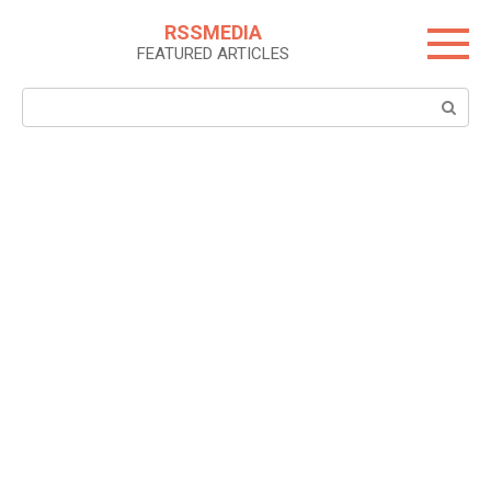
Skip
RSSMEDIA
to
FEATURED ARTICLES
content
Search: