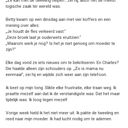
„Ze kan met de tweeling helpen“, zei hij, alsof het de meest
logische zaak ter wereld was.
Betty kwam op een dinsdag aan met vier koffers en een
mening over alles:
„Je houdt de fles verkeerd vast.“
„Deze broek laat je ouderwets eruitzien.“
„Waarom werk je nog? Is het je niet genoeg om moeder te
zijn?“
Elke dag vond ze iets nieuws om te bekritiseren. En Charles?
Die haalde alleen zijn schouders op. „Zo is mama nu
eenmaal“, zei hij en wijdde zich weer aan zijn telefoon.
Ik beet op mijn tong. Slikte elke frustratie, elke traan weg. Ik
praatte mezelf aan dat ik de verstandigste was. Dat het maar
tijdelijk was. Ik loog tegen mezelf.
Vorige week hield ik het niet meer uit. Ik pakte de tweeling en
reed naar mijn moeder. Ik had lucht nodig om te ademen.