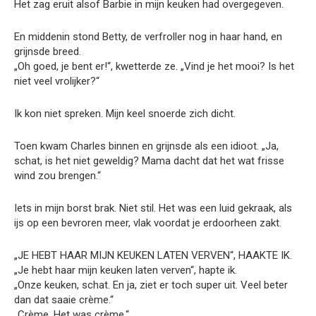
Het zag eruit alsof Barbie in mijn keuken had overgegeven.
En middenin stond Betty, de verfroller nog in haar hand, en
grijnsde breed.
„Oh goed, je bent er!“, kwetterde ze. „Vind je het mooi? Is het
niet veel vrolijker?“
Ik kon niet spreken. Mijn keel snoerde zich dicht.
Toen kwam Charles binnen en grijnsde als een idioot. „Ja,
schat, is het niet geweldig? Mama dacht dat het wat frisse
wind zou brengen.“
Iets in mijn borst brak. Niet stil. Het was een luid gekraak, als
ijs op een bevroren meer, vlak voordat je erdoorheen zakt.
„JE HEBT HAAR MIJN KEUKEN LATEN VERVEN“, HAAKTE IK.
„Je hebt haar mijn keuken laten verven“, hapte ik.
„Onze keuken, schat. En ja, ziet er toch super uit. Veel beter
dan dat saaie crème.“
„Crème. Het was crème.“