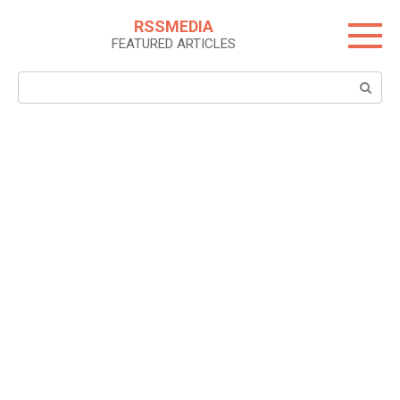
Skip
RSSMEDIA
to
FEATURED ARTICLES
content
Search: