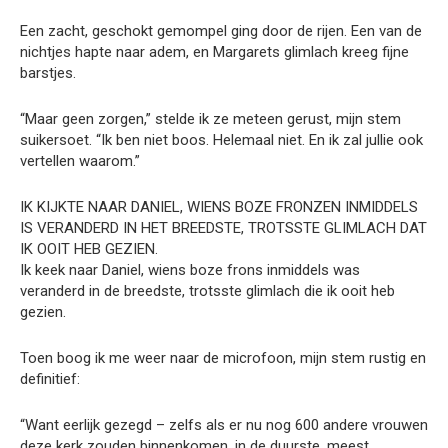
Een zacht, geschokt gemompel ging door de rijen. Een van de
nichtjes hapte naar adem, en Margarets glimlach kreeg fijne
barstjes.
“Maar geen zorgen,” stelde ik ze meteen gerust, mijn stem
suikersoet. “Ik ben niet boos. Helemaal niet. En ik zal jullie ook
vertellen waarom.”
IK KIJKTE NAAR DANIEL, WIENS BOZE FRONZEN INMIDDELS
IS VERANDERD IN HET BREEDSTE, TROTSSTE GLIMLACH DAT
IK OOIT HEB GEZIEN.
Ik keek naar Daniel, wiens boze frons inmiddels was
veranderd in de breedste, trotsste glimlach die ik ooit heb
gezien.
Toen boog ik me weer naar de microfoon, mijn stem rustig en
definitief:
“Want eerlijk gezegd – zelfs als er nu nog 600 andere vrouwen
deze kerk zouden binnenkomen, in de duurste, meest