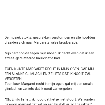
De muziek stokte, gesprekken verstomden en alle hoofden
draaiden zich naar Margarets valse bruidparade.
Mijn hart bonkte tegen mijn ribben. Ik dacht even dat ik een
stress-gerelateerde hallucinatie had.
TOEN KIJKTE MARGARET RECHT IN MIJN OGEN, GAF MIJ
EEN SLANKE GLIMLACH EN ZEI IETS DAT IK NOOIT ZAL
VERGETEN:
Toen keek Margaret recht in mijn ogen, gaf mij een smalle
glimlach en zei iets dat ik nooit zal vergeten:
“Oh, Emily, liefje … ik hoop dat het je niet stoort. We vonden
gewoon allemaal dat wit op een bruiloft er zo fris uitziet.”