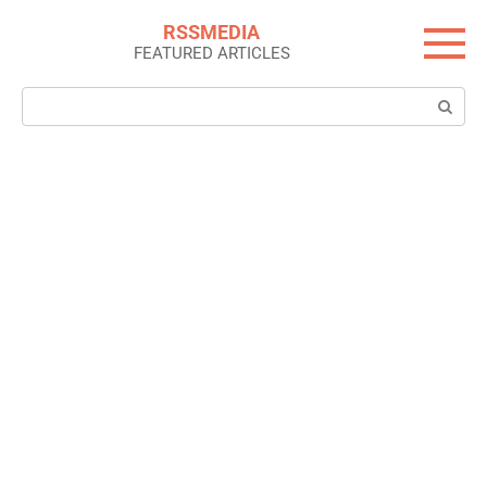
Skip
RSSMEDIA
to
FEATURED ARTICLES
content
Search: