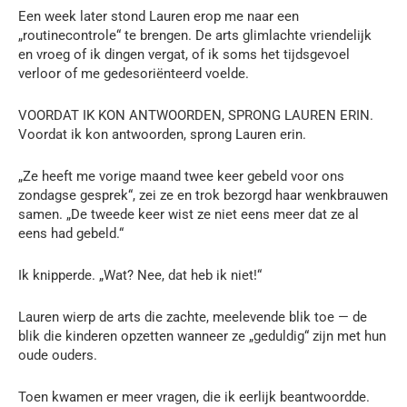
Een week later stond Lauren erop me naar een
„routinecontrole“ te brengen. De arts glimlachte vriendelijk
en vroeg of ik dingen vergat, of ik soms het tijdsgevoel
verloor of me gedesoriënteerd voelde.
VOORDAT IK KON ANTWOORDEN, SPRONG LAUREN ERIN.
Voordat ik kon antwoorden, sprong Lauren erin.
„Ze heeft me vorige maand twee keer gebeld voor ons
zondagse gesprek“, zei ze en trok bezorgd haar wenkbrauwen
samen. „De tweede keer wist ze niet eens meer dat ze al
eens had gebeld.“
Ik knipperde. „Wat? Nee, dat heb ik niet!“
Lauren wierp de arts die zachte, meelevende blik toe — de
blik die kinderen opzetten wanneer ze „geduldig“ zijn met hun
oude ouders.
Toen kwamen er meer vragen, die ik eerlijk beantwoordde.