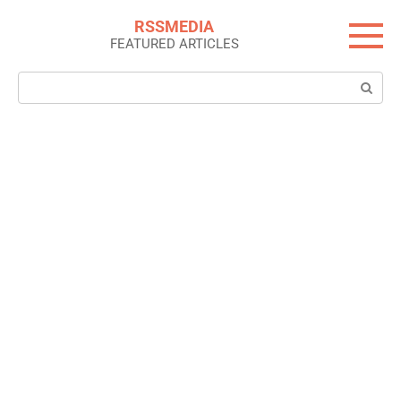
Skip
RSSMEDIA
to
FEATURED ARTICLES
content
Search: