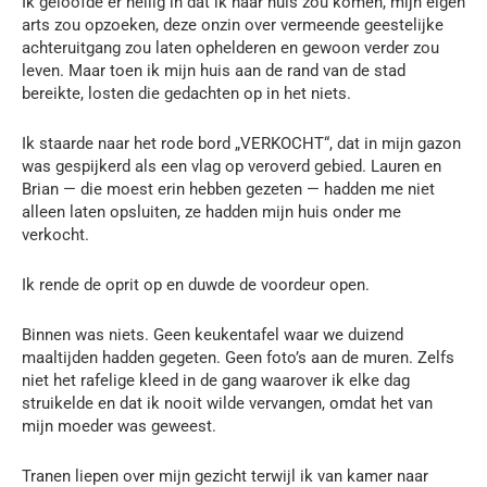
Ik geloofde er heilig in dat ik naar huis zou komen, mijn eigen
arts zou opzoeken, deze onzin over vermeende geestelijke
achteruitgang zou laten ophelderen en gewoon verder zou
leven. Maar toen ik mijn huis aan de rand van de stad
bereikte, losten die gedachten op in het niets.
Ik staarde naar het rode bord „VERKOCHT“, dat in mijn gazon
was gespijkerd als een vlag op veroverd gebied. Lauren en
Brian — die moest erin hebben gezeten — hadden me niet
alleen laten opsluiten, ze hadden mijn huis onder me
verkocht.
Ik rende de oprit op en duwde de voordeur open.
Binnen was niets. Geen keukentafel waar we duizend
maaltijden hadden gegeten. Geen foto’s aan de muren. Zelfs
niet het rafelige kleed in de gang waarover ik elke dag
struikelde en dat ik nooit wilde vervangen, omdat het van
mijn moeder was geweest.
Tranen liepen over mijn gezicht terwijl ik van kamer naar