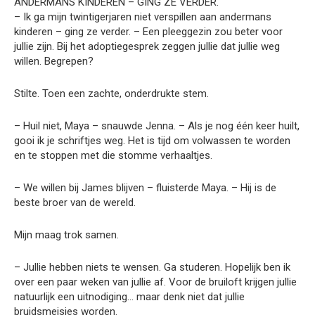
ANDERMANS KINDEREN – GING ZE VERDER.
– Ik ga mijn twintigerjaren niet verspillen aan andermans
kinderen – ging ze verder. – Een pleeggezin zou beter voor
jullie zijn. Bij het adoptiegesprek zeggen jullie dat jullie weg
willen. Begrepen?
Stilte. Toen een zachte, onderdrukte stem.
– Huil niet, Maya – snauwde Jenna. – Als je nog één keer huilt,
gooi ik je schriftjes weg. Het is tijd om volwassen te worden
en te stoppen met die stomme verhaaltjes.
– We willen bij James blijven – fluisterde Maya. – Hij is de
beste broer van de wereld.
Mijn maag trok samen.
– Jullie hebben niets te wensen. Ga studeren. Hopelijk ben ik
over een paar weken van jullie af. Voor de bruiloft krijgen jullie
natuurlijk een uitnodiging… maar denk niet dat jullie
bruidsmeisjes worden.