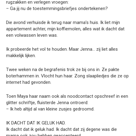
rugzakken en verlegen vroegen:
– Ga jij nu de toestemmingsbriefjes ondertekenen?
Die avond verhuisde ik terug naar mama’s huis. Ik liet mijn
appartement achter, mijn koffiemolen, alles wat ik dacht dat
een volwassen leven was.
Ik probeerde het vol te houden. Maar Jenna… zij liet alles
makkelijk lijken.
Twee weken na de begrafenis trok ze bij ons in. Ze pakte
boterhammen in. Vlocht hun haar. Zong slaapliedjes die ze op
internet had gevonden.
Toen Maya haar naam ook als noodcontact opschreef in een
glitter schriftje, fluisterde Jenna ontroerd:
– Ik heb altijd al van kleine zusjes gedroomd.
IK DACHT DAT IK GELUK HAD.
Ik dacht dat ik geluk had. Ik dacht dat zij degene was die
mama ook zou hebben geaccepteerd.