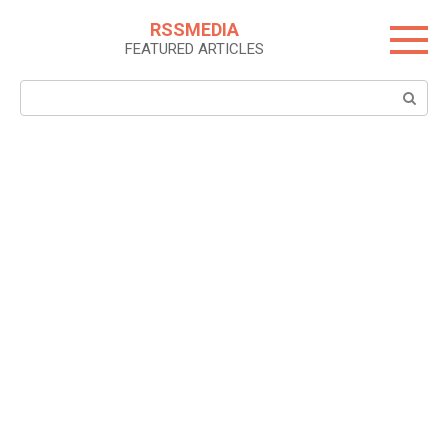
Skip
RSSMEDIA
to
FEATURED ARTICLES
content
Search: