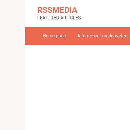
Skip
RSSMEDIA
to
content
FEATURED ARTICLES
Home page
Interessant om te weten