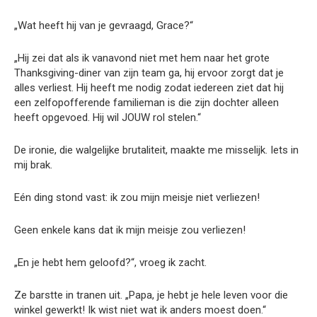
„Wat heeft hij van je gevraagd, Grace?“
„Hij zei dat als ik vanavond niet met hem naar het grote
Thanksgiving-diner van zijn team ga, hij ervoor zorgt dat je
alles verliest. Hij heeft me nodig zodat iedereen ziet dat hij
een zelfopofferende familieman is die zijn dochter alleen
heeft opgevoed. Hij wil JOUW rol stelen.“
De ironie, die walgelijke brutaliteit, maakte me misselijk. Iets in
mij brak.
Eén ding stond vast: ik zou mijn meisje niet verliezen!
Geen enkele kans dat ik mijn meisje zou verliezen!
„En je hebt hem geloofd?“, vroeg ik zacht.
Ze barstte in tranen uit. „Papa, je hebt je hele leven voor die
winkel gewerkt! Ik wist niet wat ik anders moest doen.“