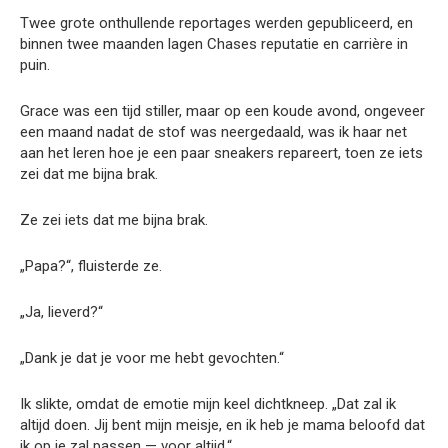
Twee grote onthullende reportages werden gepubliceerd, en
binnen twee maanden lagen Chases reputatie en carrière in
puin.
Grace was een tijd stiller, maar op een koude avond, ongeveer
een maand nadat de stof was neergedaald, was ik haar net
aan het leren hoe je een paar sneakers repareert, toen ze iets
zei dat me bijna brak.
Ze zei iets dat me bijna brak.
„Papa?“, fluisterde ze.
„Ja, lieverd?“
„Dank je dat je voor me hebt gevochten.“
Ik slikte, omdat de emotie mijn keel dichtkneep. „Dat zal ik
altijd doen. Jij bent mijn meisje, en ik heb je mama beloofd dat
ik op je zal passen — voor altijd.“