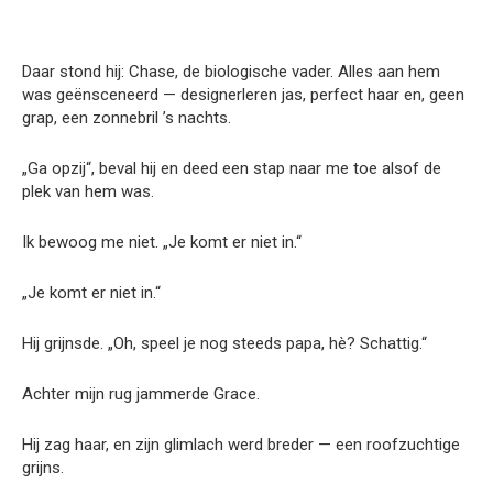
Daar stond hij: Chase, de biologische vader. Alles aan hem
was geënsceneerd — designerleren jas, perfect haar en, geen
grap, een zonnebril ’s nachts.
„Ga opzij“, beval hij en deed een stap naar me toe alsof de
plek van hem was.
Ik bewoog me niet. „Je komt er niet in.“
„Je komt er niet in.“
Hij grijnsde. „Oh, speel je nog steeds papa, hè? Schattig.“
Achter mijn rug jammerde Grace.
Hij zag haar, en zijn glimlach werd breder — een roofzuchtige
grijns.