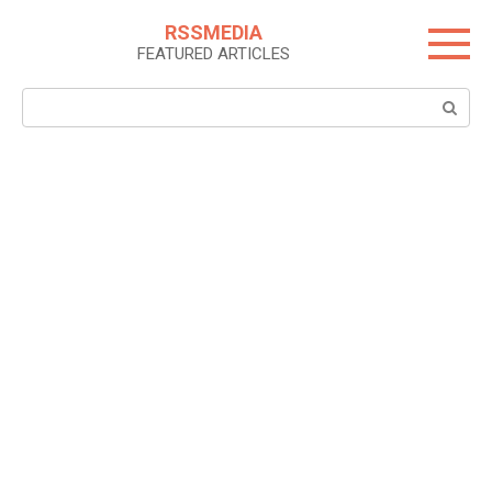
Skip
RSSMEDIA
to
FEATURED ARTICLES
content
Search: