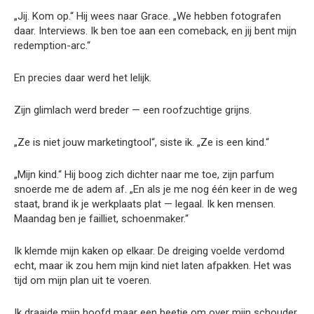
„Jij. Kom op.“ Hij wees naar Grace. „We hebben fotografen
daar. Interviews. Ik ben toe aan een comeback, en jij bent mijn
redemption-arc.“
En precies daar werd het lelijk.
Zijn glimlach werd breder — een roofzuchtige grijns.
„Ze is niet jouw marketingtool“, siste ik. „Ze is een kind.“
„Mijn kind.“ Hij boog zich dichter naar me toe, zijn parfum
snoerde me de adem af. „En als je me nog één keer in de weg
staat, brand ik je werkplaats plat — legaal. Ik ken mensen.
Maandag ben je failliet, schoenmaker.“
Ik klemde mijn kaken op elkaar. De dreiging voelde verdomd
echt, maar ik zou hem mijn kind niet laten afpakken. Het was
tijd om mijn plan uit te voeren.
Ik draaide mijn hoofd maar een beetje om over mijn schouder