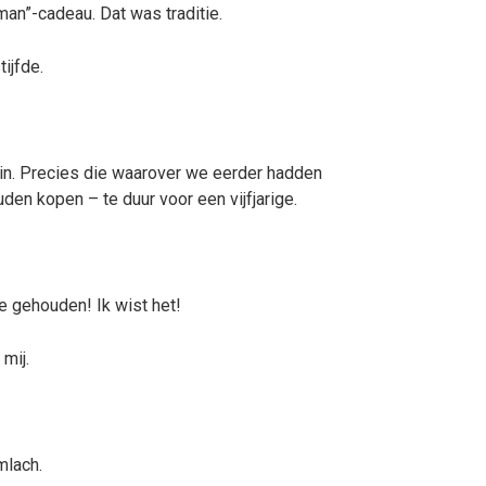
man”-cadeau. Dat was traditie.
ijfde.
in. Precies die waarover we eerder hadden
en kopen – te duur voor een vijfjarige.
e gehouden! Ik wist het!
mij.
mlach.