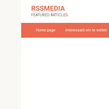
Skip
RSSMEDIA
to
content
FEATURED ARTICLES
Home page
Interessant om te weten