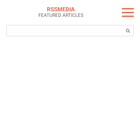
Skip
RSSMEDIA
to
FEATURED ARTICLES
content
Search: