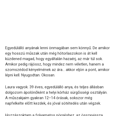
Egyedülálló anyának lenni önmagában sem könnyű. De amikor
egy hosszú műszak után még hótorlaszokon is át kell
küzdened magad, hogy egyáltalán hazaérj, az már túl sok.
Amikor pedig rájössz, hogy mindez nem véletlen, hanem a
szomszédod kényelmének az ára… akkor eljön a pont, amikor
lépni kell. Nyugodtan. Okosan.
Laura vagyok. 39 éves, egyedülálló anya, és teljes állásban
dolgozom ápolónőként a helyi kórház sürgősségi osztályán.
A műszakjaim gyakran 12–14 órásak, sokszor még
napfelkelte előtt kezdek, és jóval sötétedés után végzek.
Hozzászoktam a folyamatos pörgéshez, az összevissza