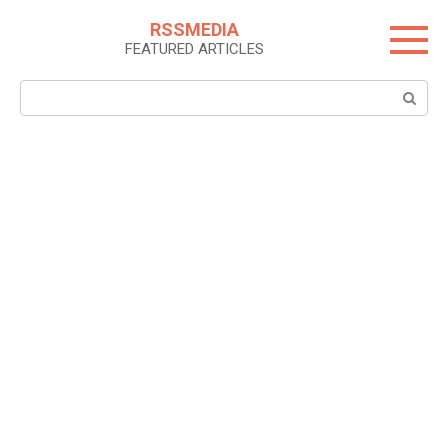
Skip
RSSMEDIA
to
FEATURED ARTICLES
content
Search: