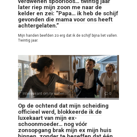
verdwenen spoorloos… twintig jaar
later riep mijn zoon me naar de
kelder en zei: “Papa… ik heb de schijf
gevonden die mama voor ons heeft
achtergelaten.”
Mijn handen beefden zo erg dat ik de schijf bijna liet vallen.
Twintig jaar.
Interessant om te weten
0
Op de ochtend dat mijn scheiding
officieel werd, blokkeerde ik de
luxekaart van mijn ex-
schoonmoeder… nog vóór
zonsopgang brak mijn ex mijn huis
binnen, zonder te beseffen dat één