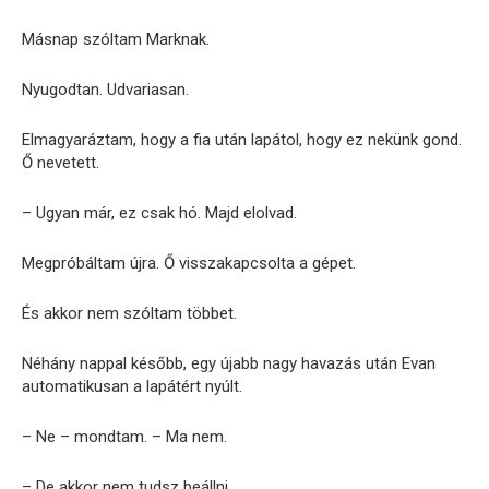
Másnap szóltam Marknak.
Nyugodtan. Udvariasan.
Elmagyaráztam, hogy a fia után lapátol, hogy ez nekünk gond.
Ő nevetett.
– Ugyan már, ez csak hó. Majd elolvad.
Megpróbáltam újra. Ő visszakapcsolta a gépet.
És akkor nem szóltam többet.
Néhány nappal később, egy újabb nagy havazás után Evan
automatikusan a lapátért nyúlt.
– Ne – mondtam. – Ma nem.
– De akkor nem tudsz beállni.