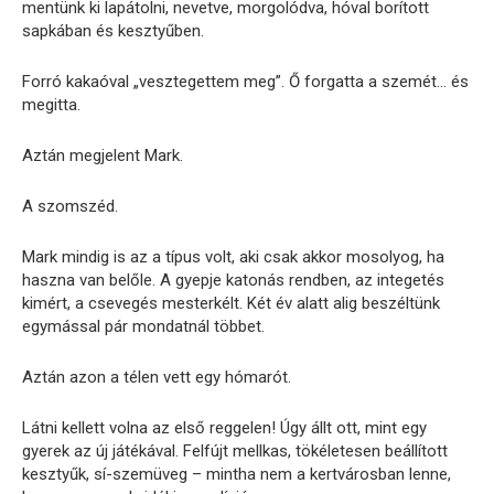
mentünk ki lapátolni, nevetve, morgolódva, hóval borított
sapkában és kesztyűben.
Forró kakaóval „vesztegettem meg”. Ő forgatta a szemét… és
megitta.
Aztán megjelent Mark.
A szomszéd.
Mark mindig is az a típus volt, aki csak akkor mosolyog, ha
haszna van belőle. A gyepje katonás rendben, az integetés
kimért, a csevegés mesterkélt. Két év alatt alig beszéltünk
egymással pár mondatnál többet.
Aztán azon a télen vett egy hómarót.
Látni kellett volna az első reggelen! Úgy állt ott, mint egy
gyerek az új játékával. Felfújt mellkas, tökéletesen beállított
kesztyűk, sí-szemüveg – mintha nem a kertvárosban lenne,