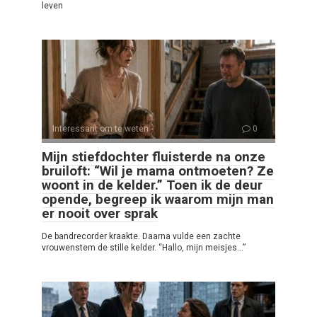
leven
Interessant om te weten
0
Mijn stiefdochter fluisterde na onze
bruiloft: “Wil je mama ontmoeten? Ze
woont in de kelder.” Toen ik de deur
opende, begreep ik waarom mijn man
er nooit over sprak
De bandrecorder kraakte. Daarna vulde een zachte
vrouwenstem de stille kelder. “Hallo, mijn meisjes…”