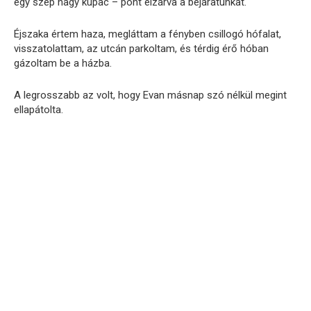
egy szép nagy kupac – pont elzárva a bejáratunkat.
Éjszaka értem haza, megláttam a fényben csillogó hófalat,
visszatolattam, az utcán parkoltam, és térdig érő hóban
gázoltam be a házba.
A legrosszabb az volt, hogy Evan másnap szó nélkül megint
ellapátolta.