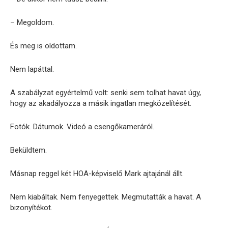
– Megoldom.
És meg is oldottam.
Nem lapáttal.
A szabályzat egyértelmű volt: senki sem tolhat havat úgy,
hogy az akadályozza a másik ingatlan megközelítését.
Fotók. Dátumok. Videó a csengőkameráról.
Beküldtem.
Másnap reggel két HOA-képviselő Mark ajtajánál állt.
Nem kiabáltak. Nem fenyegettek. Megmutatták a havat. A
bizonyítékot.