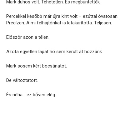
Mark dühös volt. Tehetetlen. És megbüntették.
Percekkel később már újra kint volt – ezúttal óvatosan.
Precízen. A mi felhajtónkat is letakarította. Teljesen.
Először azon a télen.
Azóta egyetlen lapát hó sem került át hozzánk.
Mark sosem kért bocsánatot.
De változtatott.
És néha… ez bőven elég.