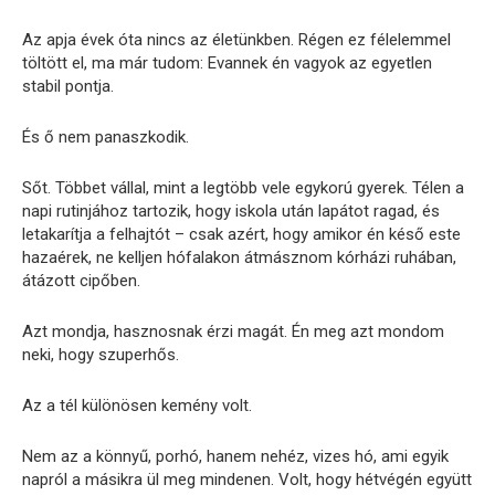
Az apja évek óta nincs az életünkben. Régen ez félelemmel
töltött el, ma már tudom: Evannek én vagyok az egyetlen
stabil pontja.
És ő nem panaszkodik.
Sőt. Többet vállal, mint a legtöbb vele egykorú gyerek. Télen a
napi rutinjához tartozik, hogy iskola után lapátot ragad, és
letakarítja a felhajtót – csak azért, hogy amikor én késő este
hazaérek, ne kelljen hófalakon átmásznom kórházi ruhában,
átázott cipőben.
Azt mondja, hasznosnak érzi magát. Én meg azt mondom
neki, hogy szuperhős.
Az a tél különösen kemény volt.
Nem az a könnyű, porhó, hanem nehéz, vizes hó, ami egyik
napról a másikra ül meg mindenen. Volt, hogy hétvégén együtt