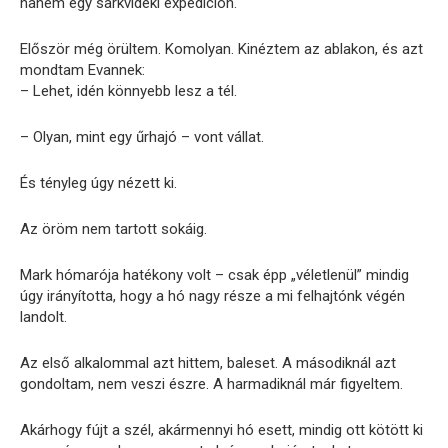
hanem egy sarkvidéki expedíción.
Először még örültem. Komolyan. Kinéztem az ablakon, és azt
mondtam Evannek:
– Lehet, idén könnyebb lesz a tél.
– Olyan, mint egy űrhajó – vont vállat.
És tényleg úgy nézett ki.
Az öröm nem tartott sokáig.
Mark hómarója hatékony volt – csak épp „véletlenül” mindig
úgy irányította, hogy a hó nagy része a mi felhajtónk végén
landolt.
Az első alkalommal azt hittem, baleset. A másodiknál azt
gondoltam, nem veszi észre. A harmadiknál már figyeltem.
Akárhogy fújt a szél, akármennyi hó esett, mindig ott kötött ki