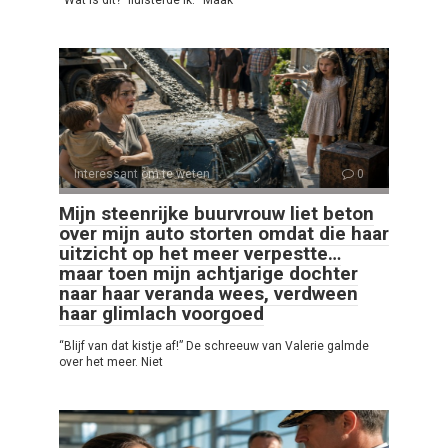
“Wat is dit?” fluisterde ik. “Maak
Interessant om te weten
0
Mijn steenrijke buurvrouw liet beton
over mijn auto storten omdat die haar
uitzicht op het meer verpestte…
maar toen mijn achtjarige dochter
naar haar veranda wees, verdween
haar glimlach voorgoed
“Blijf van dat kistje af!” De schreeuw van Valerie galmde
over het meer. Niet