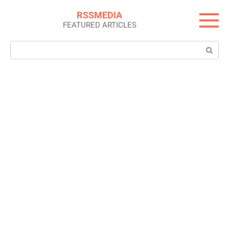
Skip
RSSMEDIA
to
FEATURED ARTICLES
content
Search: