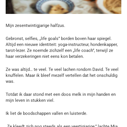
Mijn zesentwintigjarige halfzus.
Gebronst, selfies, „life goals” borden boven haar spiegel.
Altijd een nieuwe identiteit: yoga-instructeur, hondenkapper,
tarot-lezer. Ze noemde zichzelf een „life coach”, terwijl ze
haar verzekeringen niet eens kon betalen.
Ze was altijd… te veel. Te veel lachen rondom David. Te veel
knuffelen. Maar ik bleef mezelf vertellen dat het onschuldig
was.
Totdat ik daar stond met een doos melk in mijn handen en
mijn leven in stukken viel.
Ik liet de boodschappen vallen en luisterde.
„Ze kleedt zich nog steeds als een veertigjarige,” lachte Mia.