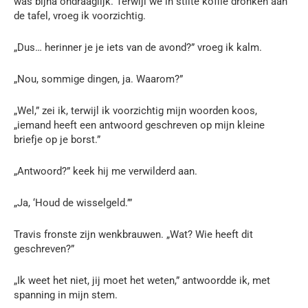
was bijna ondraaglijk. Terwijl we in stilte koffie dronken aan
de tafel, vroeg ik voorzichtig.
„Dus… herinner je je iets van de avond?” vroeg ik kalm.
„Nou, sommige dingen, ja. Waarom?”
„Wel,” zei ik, terwijl ik voorzichtig mijn woorden koos,
„iemand heeft een antwoord geschreven op mijn kleine
briefje op je borst.”
„Antwoord?” keek hij me verwilderd aan.
„Ja, ‘Houd de wisselgeld.’”
Travis fronste zijn wenkbrauwen. „Wat? Wie heeft dit
geschreven?”
„Ik weet het niet, jij moet het weten,” antwoordde ik, met
spanning in mijn stem.