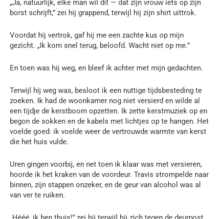
„Ja, natuurlijk, elke man wil dit — dat zijn vrouw iets op zijn
borst schrijft,” zei hij grappend, terwijl hij zijn shirt uittrok.
Voordat hij vertrok, gaf hij me een zachte kus op mijn
gezicht. „Ik kom snel terug, beloofd. Wacht niet op me.”
En toen was hij weg, en bleef ik achter met mijn gedachten.
Terwijl hij weg was, besloot ik een nuttige tijdsbesteding te
zoeken. Ik had de woonkamer nog niet versierd en wilde al
een tijdje de kerstboom opzetten. Ik zette kerstmuziek op en
begon de sokken en de kabels met lichtjes op te hangen. Het
voelde goed: ik voelde weer de vertrouwde warmte van kerst
die het huis vulde.
Uren gingen voorbij, en net toen ik klaar was met versieren,
hoorde ik het kraken van de voordeur. Travis strompelde naar
binnen, zijn stappen onzeker, en de geur van alcohol was al
van ver te ruiken.
„Hééé, ik ben thuis!” zei hij terwijl hij zich tegen de deurpost