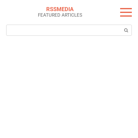
Skip
RSSMEDIA
to
FEATURED ARTICLES
content
Search: