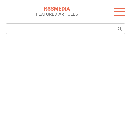
Skip
RSSMEDIA
to
FEATURED ARTICLES
content
Search: