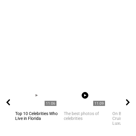
11:06
11:09
Top 10 Celebrities Who
The best photos of
On Board Cel
Live in Florida
celebrities
Cruises Mos
Luxurious Cr