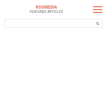
Skip
RSSMEDIA
to
FEATURED ARTICLES
content
Search: