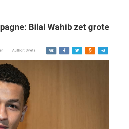
agne: Bilal Wahib zet grote
en
Author:
Sveta