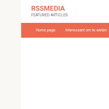
Skip
RSSMEDIA
to
content
FEATURED ARTICLES
Home page
Interessant om te weten