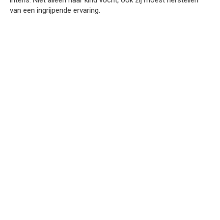
intens. Niet alleen haar kind vocht, ook zij moest herstellen
van een ingrijpende ervaring.