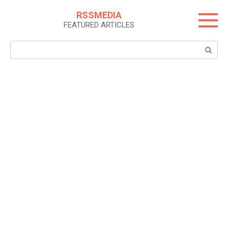
Skip
RSSMEDIA
to
FEATURED ARTICLES
content
Search: