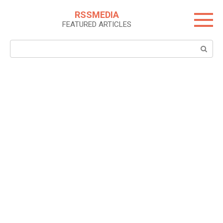
Skip
RSSMEDIA
to
FEATURED ARTICLES
content
Search: