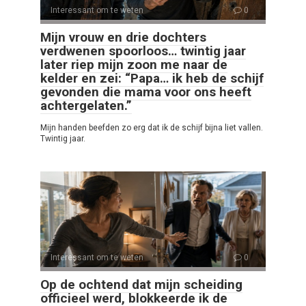
Interessant om te weten
0
Mijn vrouw en drie dochters
verdwenen spoorloos… twintig jaar
later riep mijn zoon me naar de
kelder en zei: “Papa… ik heb de schijf
gevonden die mama voor ons heeft
achtergelaten.”
Mijn handen beefden zo erg dat ik de schijf bijna liet vallen.
Twintig jaar.
Interessant om te weten
0
Op de ochtend dat mijn scheiding
officieel werd, blokkeerde ik de