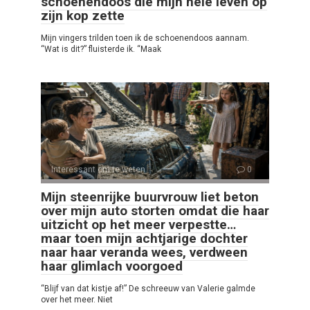
schoenendoos die mijn hele leven op
zijn kop zette
Mijn vingers trilden toen ik de schoenendoos aannam.
“Wat is dit?” fluisterde ik. “Maak
Interessant om te weten
0
Mijn steenrijke buurvrouw liet beton
over mijn auto storten omdat die haar
uitzicht op het meer verpestte…
maar toen mijn achtjarige dochter
naar haar veranda wees, verdween
haar glimlach voorgoed
“Blijf van dat kistje af!” De schreeuw van Valerie galmde
over het meer. Niet