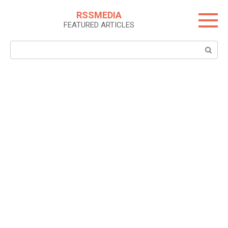
Skip
RSSMEDIA
to
FEATURED ARTICLES
content
Search: