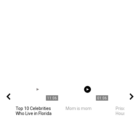
11:06
01:06
Top 10 Celebrities
Mom is mom
Priscilla Pre
Who Live in Florida
House Tour