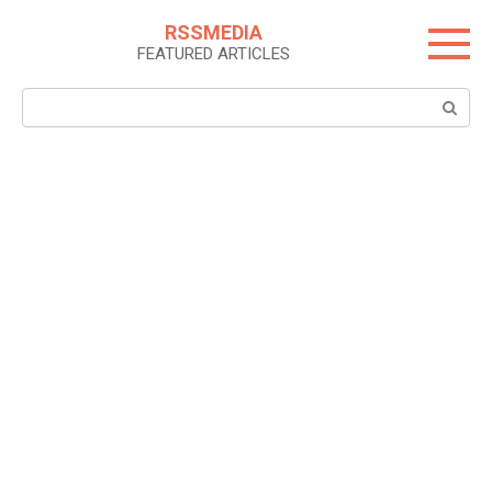
Skip
RSSMEDIA
to
FEATURED ARTICLES
content
Search: