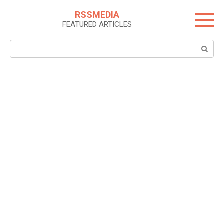
Skip
RSSMEDIA
to
FEATURED ARTICLES
content
Search: