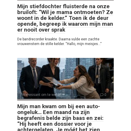
Mijn stiefdochter fluisterde na onze
bruiloft: “Wil je mama ontmoeten? Ze
woont in de kelder.” Toen ik de deur
opende, begreep ik waarom mijn man
er nooit over sprak
De bandrecorder kraakte. Daarna vulde een zachte
vrouwenstem de stille kelder. “Hallo, mijn meisjes…”
Interessant om te weten
0
Mijn man kwam om bij een auto-
ongeluk… Een maand na zijn
begrafenis belde zijn baas en zei:
“Hij heeft een dossier voor je
achtergelaten. Je móét het zien