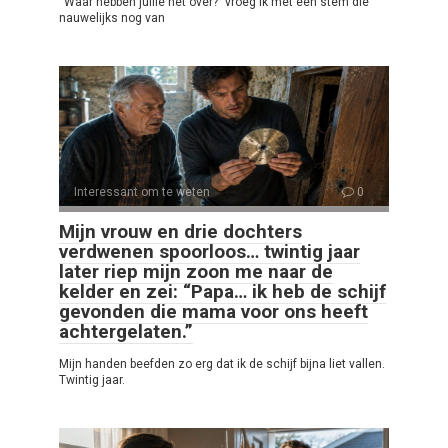
“Waar hebben jullie het over?” vroeg ik met een stem die
nauwelijks nog van
Interessant om te weten
0
Mijn vrouw en drie dochters
verdwenen spoorloos… twintig jaar
later riep mijn zoon me naar de
kelder en zei: “Papa… ik heb de schijf
gevonden die mama voor ons heeft
achtergelaten.”
Mijn handen beefden zo erg dat ik de schijf bijna liet vallen.
Twintig jaar.