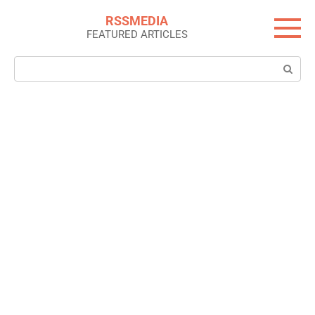
Skip
RSSMEDIA
to
FEATURED ARTICLES
content
Search: