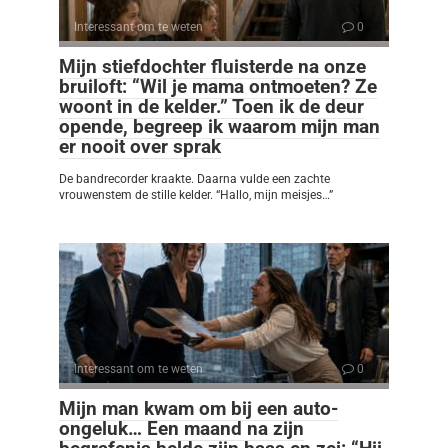
Interessant om te weten
0
Mijn stiefdochter fluisterde na onze
bruiloft: “Wil je mama ontmoeten? Ze
woont in de kelder.” Toen ik de deur
opende, begreep ik waarom mijn man
er nooit over sprak
De bandrecorder kraakte. Daarna vulde een zachte
vrouwenstem de stille kelder. “Hallo, mijn meisjes…”
Interessant om te weten
0
Mijn man kwam om bij een auto-
ongeluk… Een maand na zijn