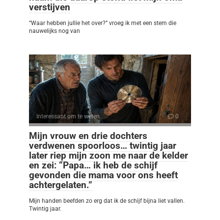
verstijven
“Waar hebben jullie het over?” vroeg ik met een stem die
nauwelijks nog van
Interessant om te weten
0
Mijn vrouw en drie dochters
verdwenen spoorloos… twintig jaar
later riep mijn zoon me naar de kelder
en zei: “Papa… ik heb de schijf
gevonden die mama voor ons heeft
achtergelaten.”
Mijn handen beefden zo erg dat ik de schijf bijna liet vallen.
Twintig jaar.