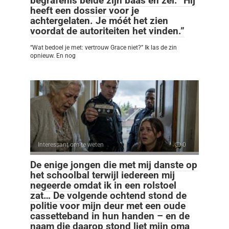
begrafenis belde zijn baas en zei: “Hij
heeft een dossier voor je
achtergelaten. Je móét het zien
voordat de autoriteiten het vinden.”
“Wat bedoel je met: vertrouw Grace niet?” Ik las de zin
opnieuw. En nog
Interessant om te weten
0
De enige jongen die met mij danste op
het schoolbal terwijl iedereen mij
negeerde omdat ik in een rolstoel
zat… De volgende ochtend stond de
politie voor mijn deur met een oude
cassetteband in hun handen – en de
naam die daarop stond liet mijn oma