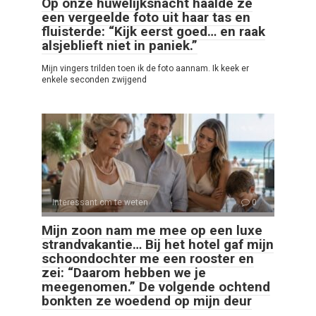
Op onze huwelijksnacht haalde ze
een vergeelde foto uit haar tas en
fluisterde: “Kijk eerst goed… en raak
alsjeblieft niet in paniek.”
Mijn vingers trilden toen ik de foto aannam. Ik keek er
enkele seconden zwijgend
Interessant om te weten
0
Mijn zoon nam me mee op een luxe
strandvakantie… Bij het hotel gaf mijn
schoondochter me een rooster en
zei: “Daarom hebben we je
meegenomen.” De volgende ochtend
bonkten ze woedend op mijn deur