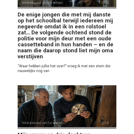
Interessant om te weten
0
De enige jongen die met mij danste
op het schoolbal terwijl iedereen mij
negeerde omdat ik in een rolstoel
zat… De volgende ochtend stond de
politie voor mijn deur met een oude
cassetteband in hun handen – en de
naam die daarop stond liet mijn oma
verstijven
“Waar hebben jullie het over?” vroeg ik met een stem die
nauwelijks nog van
Interessant om te weten
0