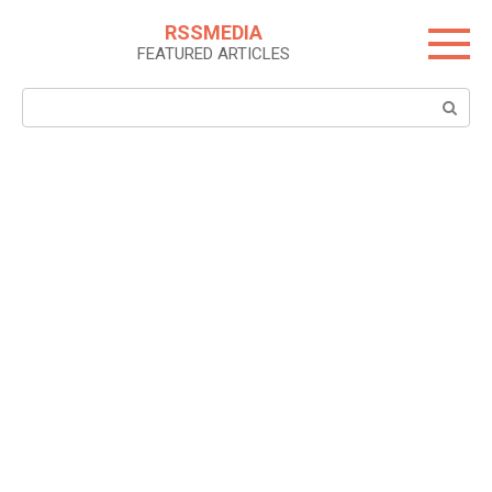
Skip
RSSMEDIA
to
FEATURED ARTICLES
content
Search: