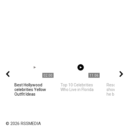
02:00
11:06
Best Hollywood
Top 10 Celebrities
Rescued pan
celebrities Yellow
Who Live in Florida
shows happi
Outfit Ideas
he bathes in
© 2026 RSSMEDIA