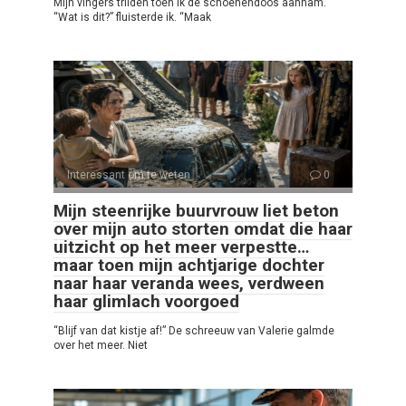
Mijn vingers trilden toen ik de schoenendoos aannam.
“Wat is dit?” fluisterde ik. “Maak
Interessant om te weten
0
Mijn steenrijke buurvrouw liet beton
over mijn auto storten omdat die haar
uitzicht op het meer verpestte…
maar toen mijn achtjarige dochter
naar haar veranda wees, verdween
haar glimlach voorgoed
“Blijf van dat kistje af!” De schreeuw van Valerie galmde
over het meer. Niet