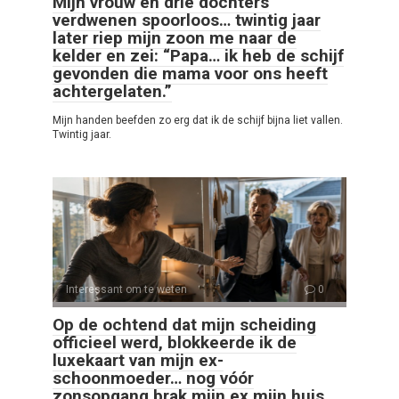
Mijn vrouw en drie dochters
verdwenen spoorloos… twintig jaar
later riep mijn zoon me naar de
kelder en zei: “Papa… ik heb de schijf
gevonden die mama voor ons heeft
achtergelaten.”
Mijn handen beefden zo erg dat ik de schijf bijna liet vallen.
Twintig jaar.
Interessant om te weten
0
Op de ochtend dat mijn scheiding
officieel werd, blokkeerde ik de
luxekaart van mijn ex-
schoonmoeder… nog vóór
zonsopgang brak mijn ex mijn huis