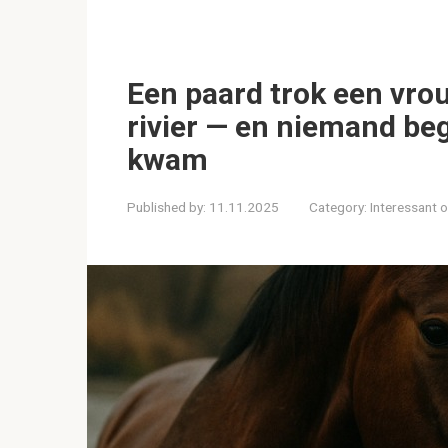
Een paard trok een vrou
rivier — en niemand be
kwam
Published by:
11.11.2025
Category:
Interessant 