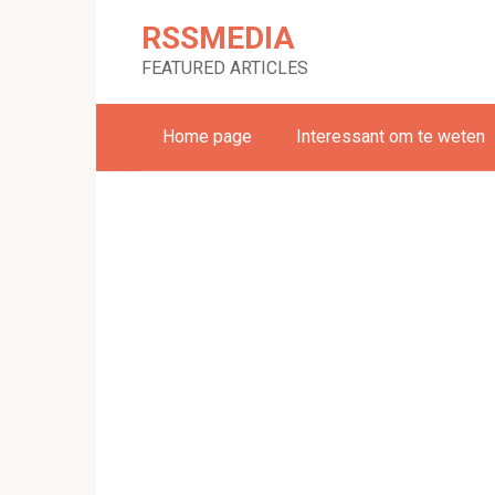
Skip
RSSMEDIA
to
content
FEATURED ARTICLES
Home page
Interessant om te weten