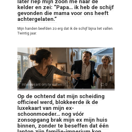
later riep mijn zoon me naar de
kelder en zei: “Papa… ik heb de schijf
gevonden die mama voor ons heeft
achtergelaten.”
Mijn handen beefden zo erg dat ik de schijf bijna liet vallen.
Twintig jaar.
Interessant om te weten
0
Op de ochtend dat mijn scheiding
officieel werd, blokkeerde ik de
luxekaart van mijn ex-
schoonmoeder… nog vóór
zonsopgang brak mijn ex mijn huis
binnen, zonder te beseffen dat één
laptop zijn familie-imperium kon