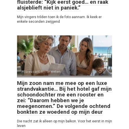
fluisterde: “Kijk eerst goed… en raak
alsjeblieft niet in paniek.”
Mijn vingers trilden toen ik de foto aannam. Ik keek er
enkele seconden zwijgend
Interessant om te weten
0
Mijn zoon nam me mee op een luxe
strandvakantie… Bij het hotel gaf mijn
schoondochter me een rooster en
zei: “Daarom hebben we je
meegenomen.” De volgende ochtend
bonkten ze woedend op mijn deur
Die nacht zat ik alleen op mijn balkon. Voor het eerst in mijn
leven