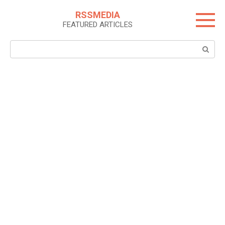
Skip
RSSMEDIA
to
FEATURED ARTICLES
content
Search: