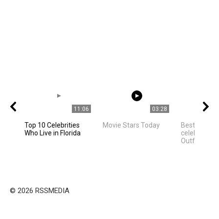
11:06
03:28
Top 10 Celebrities
Movie Stars Today
Best Hollyw
Who Live in Florida
celebrities 
Outfit Ideas
© 2026 RSSMEDIA