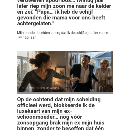
verdwenen spoorloos… twintig jaar
later riep mijn zoon me naar de kelder
en zei: “Papa… ik heb de schijf
gevonden die mama voor ons heeft
achtergelaten.”
Mijn handen beefden zo erg dat ik de schijf bijna liet vallen.
Twintig jaar.
Interessant om te weten
0
Op de ochtend dat mijn scheiding
officieel werd, blokkeerde ik de
luxekaart van mijn ex-
schoonmoeder… nog vóór
zonsopgang brak mijn ex mijn huis
binnen, zonder te beseffen dat één