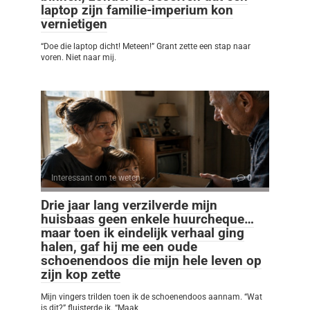
laptop zijn familie-imperium kon
vernietigen
“Doe die laptop dicht! Meteen!” Grant zette een stap naar
voren. Niet naar mij.
Interessant om te weten
0
Drie jaar lang verzilverde mijn
huisbaas geen enkele huurcheque…
maar toen ik eindelijk verhaal ging
halen, gaf hij me een oude
schoenendoos die mijn hele leven op
zijn kop zette
Mijn vingers trilden toen ik de schoenendoos aannam. “Wat
is dit?” fluisterde ik. “Maak