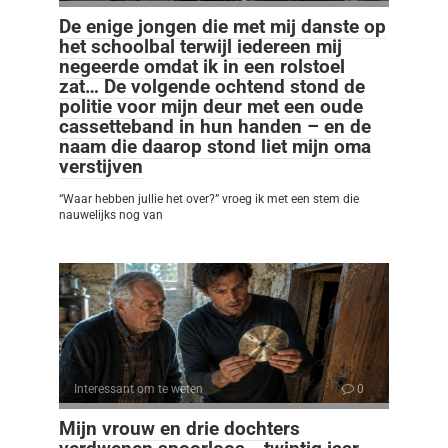
De enige jongen die met mij danste op
het schoolbal terwijl iedereen mij
negeerde omdat ik in een rolstoel
zat… De volgende ochtend stond de
politie voor mijn deur met een oude
cassetteband in hun handen – en de
naam die daarop stond liet mijn oma
verstijven
“Waar hebben jullie het over?” vroeg ik met een stem die
nauwelijks nog van
Interessant om te weten
0
Mijn vrouw en drie dochters