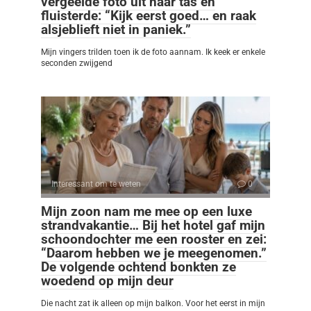
vergeelde foto uit haar tas en
fluisterde: “Kijk eerst goed… en raak
alsjeblieft niet in paniek.”
Mijn vingers trilden toen ik de foto aannam. Ik keek er enkele
seconden zwijgend
Interessant om te weten
0
Mijn zoon nam me mee op een luxe
strandvakantie… Bij het hotel gaf mijn
schoondochter me een rooster en zei:
“Daarom hebben we je meegenomen.”
De volgende ochtend bonkten ze
woedend op mijn deur
Die nacht zat ik alleen op mijn balkon. Voor het eerst in mijn