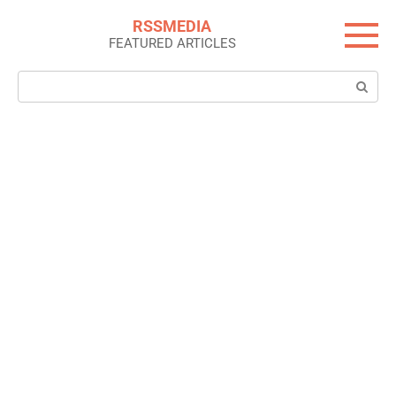
Skip
RSSMEDIA
to
FEATURED ARTICLES
content
Search: