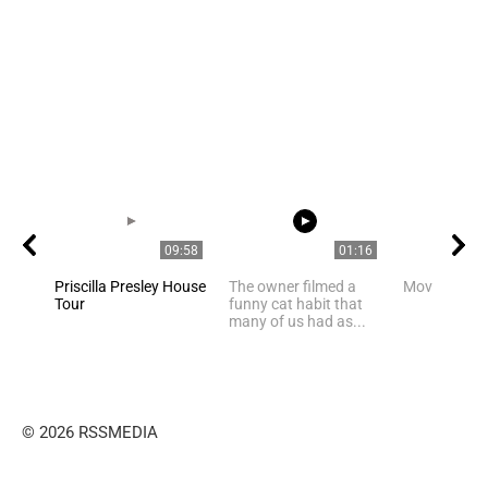
09:58
01:16
Priscilla Presley House
The owner filmed a
Movie Stars
Tour
funny cat habit that
many of us had as...
© 2026 RSSMEDIA