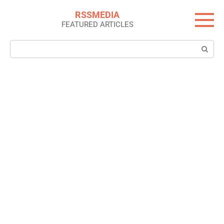
Skip
RSSMEDIA
to
FEATURED ARTICLES
content
Search: