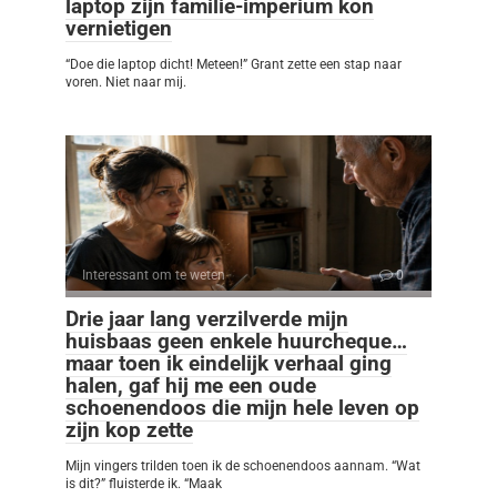
laptop zijn familie-imperium kon
vernietigen
“Doe die laptop dicht! Meteen!” Grant zette een stap naar
voren. Niet naar mij.
Interessant om te weten
0
Drie jaar lang verzilverde mijn
huisbaas geen enkele huurcheque…
maar toen ik eindelijk verhaal ging
halen, gaf hij me een oude
schoenendoos die mijn hele leven op
zijn kop zette
Mijn vingers trilden toen ik de schoenendoos aannam. “Wat
is dit?” fluisterde ik. “Maak