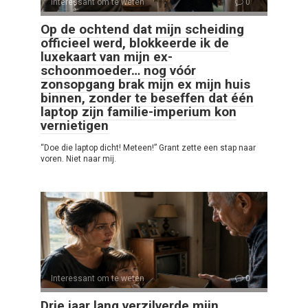
Interessant om te weten
0
Op de ochtend dat mijn scheiding
officieel werd, blokkeerde ik de
luxekaart van mijn ex-
schoonmoeder… nog vóór
zonsopgang brak mijn ex mijn huis
binnen, zonder te beseffen dat één
laptop zijn familie-imperium kon
vernietigen
“Doe die laptop dicht! Meteen!” Grant zette een stap naar
voren. Niet naar mij.
Interessant om te weten
0
Drie jaar lang verzilverde mijn