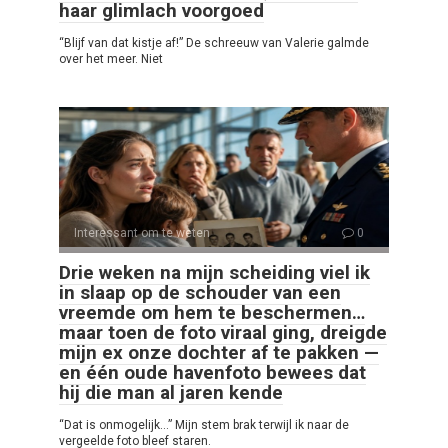
haar glimlach voorgoed
“Blijf van dat kistje af!” De schreeuw van Valerie galmde
over het meer. Niet
Interessant om te weten
0
Drie weken na mijn scheiding viel ik
in slaap op de schouder van een
vreemde om hem te beschermen…
maar toen de foto viraal ging, dreigde
mijn ex onze dochter af te pakken —
en één oude havenfoto bewees dat
hij die man al jaren kende
“Dat is onmogelijk…” Mijn stem brak terwijl ik naar de
vergeelde foto bleef staren.