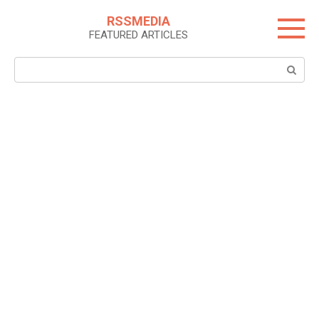
Skip
RSSMEDIA
to
FEATURED ARTICLES
content
Search: