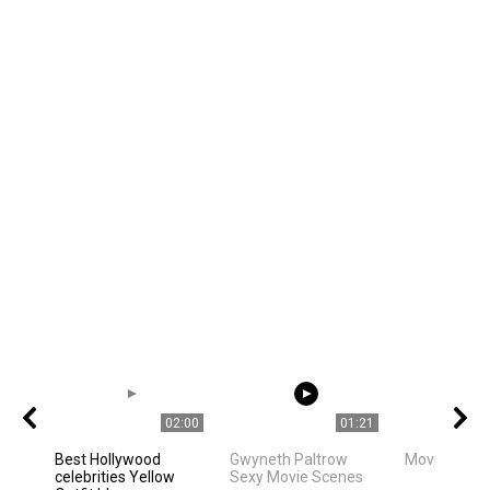
02:00
01:21
Best Hollywood
Gwyneth Paltrow
Movie Stars
celebrities Yellow
Sexy Movie Scenes