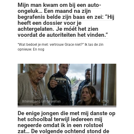
Mijn man kwam om bij een auto-
ongeluk… Een maand na zijn
begrafenis belde zijn baas en zei: “Hij
heeft een dossier voor je
achtergelaten. Je móét het zien
voordat de autoriteiten het vinden.”
“Wat bedoel je met: vertrouw Grace niet?” Ik las de zin
opnieuw. En nog
Interessant om te weten
0
De enige jongen die met mij danste op
het schoolbal terwijl iedereen mij
negeerde omdat ik in een rolstoel
zat… De volgende ochtend stond de