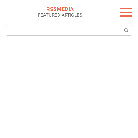
Skip
RSSMEDIA
to
FEATURED ARTICLES
content
Search: