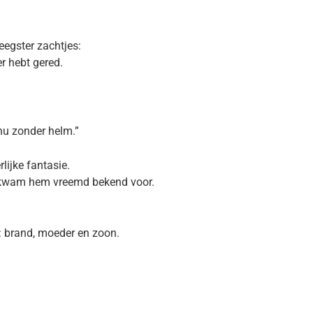
leegster zachtjes:
r hebt gered.
 nu zonder helm.”
rlijke fantasie.
n kwam hem vreemd bekend voor.
: brand, moeder en zoon.