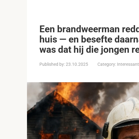
Een brandweerman redde
huis — en besefte daarna
was dat hij die jongen r
Published by:
23.10.2025
Category:
Interessan