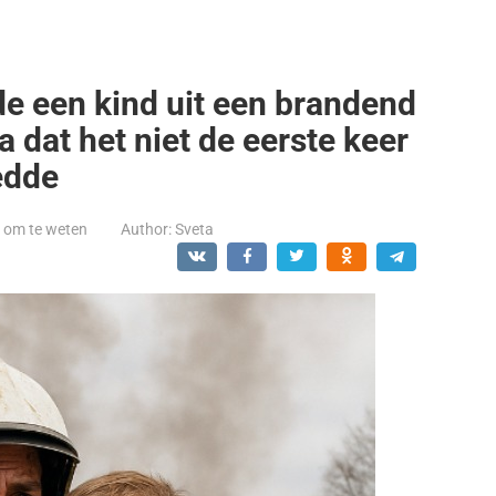
 een kind uit een brandend
 dat het niet de eerste keer
edde
t om te weten
Author:
Sveta