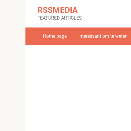
Skip
RSSMEDIA
to
content
FEATURED ARTICLES
Home page
Interessant om te weten