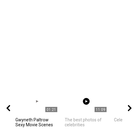
01:21
11:09
Gwyneth Paltrow
The best photos of
Celebrities
Sexy Movie Scenes
celebrities