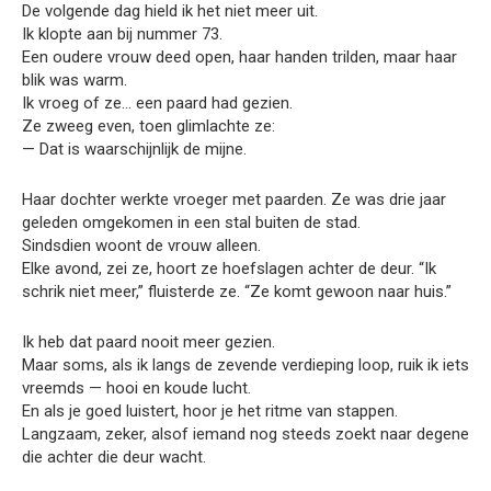
De volgende dag hield ik het niet meer uit.
Ik klopte aan bij nummer 73.
Een oudere vrouw deed open, haar handen trilden, maar haar
blik was warm.
Ik vroeg of ze… een paard had gezien.
Ze zweeg even, toen glimlachte ze:
— Dat is waarschijnlijk de mijne.
Haar dochter werkte vroeger met paarden. Ze was drie jaar
geleden omgekomen in een stal buiten de stad.
Sindsdien woont de vrouw alleen.
Elke avond, zei ze, hoort ze hoefslagen achter de deur. “Ik
schrik niet meer,” fluisterde ze. “Ze komt gewoon naar huis.”
Ik heb dat paard nooit meer gezien.
Maar soms, als ik langs de zevende verdieping loop, ruik ik iets
vreemds — hooi en koude lucht.
En als je goed luistert, hoor je het ritme van stappen.
Langzaam, zeker, alsof iemand nog steeds zoekt naar degene
die achter die deur wacht.