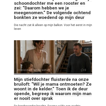
schoondochter me een rooster en
zei: “Daarom hebben we je
meegenomen.” De volgende ochtend
bonkten ze woedend op mijn deur
Die nacht zat ik alleen op mijn balkon. Voor het eerst in mijn
leven
Interessant om te weten
0
Mijn stiefdochter fluisterde na onze
bruiloft: “Wil je mama ontmoeten? Ze
woont in de kelder.” Toen ik de deur
opende, begreep ik waarom mijn man
er nooit over sprak
De bandrecorder kraakte. Daarna vulde een zachte