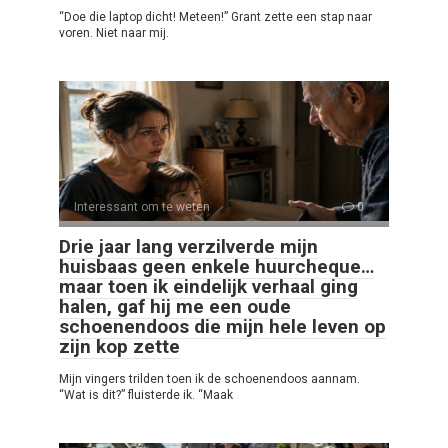
“Doe die laptop dicht! Meteen!” Grant zette een stap naar
voren. Niet naar mij.
Interessant om te weten
0
Drie jaar lang verzilverde mijn
huisbaas geen enkele huurcheque…
maar toen ik eindelijk verhaal ging
halen, gaf hij me een oude
schoenendoos die mijn hele leven op
zijn kop zette
Mijn vingers trilden toen ik de schoenendoos aannam.
“Wat is dit?” fluisterde ik. “Maak