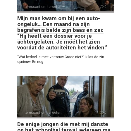
Interessant om te weten
0
Mijn man kwam om bij een auto-
ongeluk… Een maand na zijn
begrafenis belde zijn baas en zei:
“Hij heeft een dossier voor je
achtergelaten. Je móét het zien
voordat de autoriteiten het vinden.”
“Wat bedoel je met: vertrouw Grace niet?” Ik las de zin
opnieuw. En nog
Interessant om te weten
0
De enige jongen die met mij danste
op het schoolbal terwijl iedereen mij