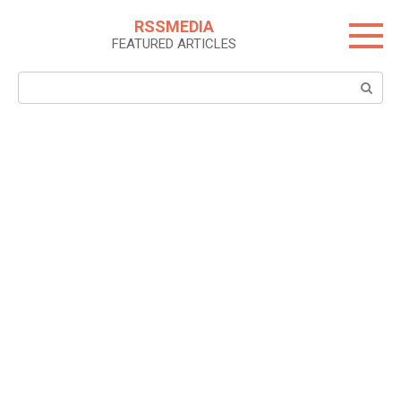
Skip
RSSMEDIA
to
FEATURED ARTICLES
content
Search: